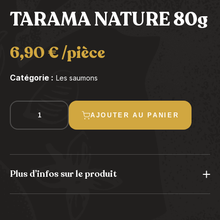
TARAMA NATURE 80g
6,90
€
/pièce
Catégorie :
Les saumons
quantité
AJOUTER AU PANIER
de
TARAMA
NATURE
80g
Plus d’infos sur le produit
Allergènes : poisson, lait, gluten