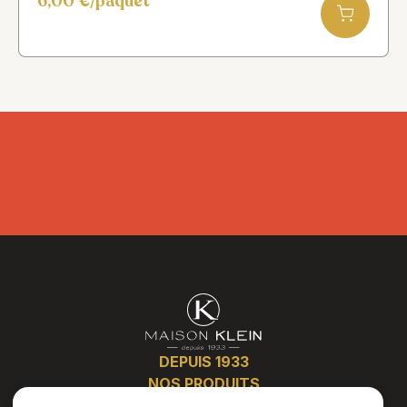
6,00
€
/paquet
DEPUIS 1933
NOS PRODUITS
PLATS CUISINÉS