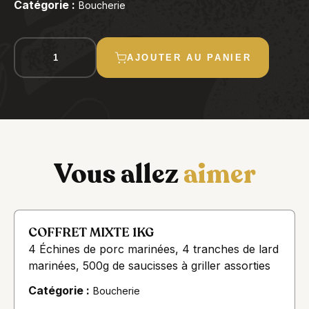
Catégorie :
Boucherie
quantité
AJOUTER AU PANIER
de
COFFRET
SAUCISSES
À
GRILLER
1KG
Vous allez
aimer
COFFRET MIXTE 1KG
4 Échines de porc marinées, 4 tranches de lard
marinées, 500g de saucisses à griller assorties
Catégorie :
Boucherie