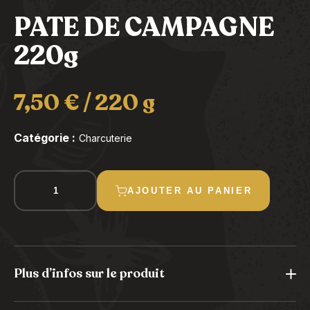
PATE DE CAMPAGNE
220g
7,50
€
/ 220 g
Catégorie :
Charcuterie
quantité
AJOUTER AU PANIER
de
PATE
DE
CAMPAGNE
220g
Plus d’infos sur le produit
Allergène : lait, soja