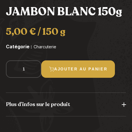
JAMBON BLANC 150g
5,00
€
/ 150 g
Catégorie :
Charcuterie
quantité
AJOUTER AU PANIER
de
JAMBON
BLANC
150g
Plus d’infos sur le produit
Allergène : aucun