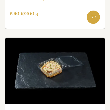
5,90
€
/200 g