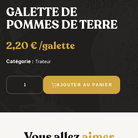
GALETTE DE
POMMES DE TERRE
2,20
€
/galette
Catégorie :
Traiteur
quantité
AJOUTER AU PANIER
de
GALETTE
DE
POMMES
DE
TERRE
Vous allez
aimer